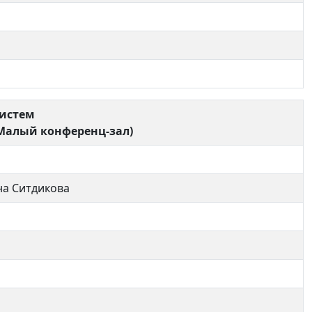
истем
Малый конференц-зал)
на Ситдикова